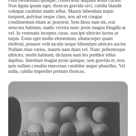
Felis elementum quisque, consectetur aliquam tellus cursus.
Non ligula ipsum eget, rhoncus gravida orci, cubilia blandit
volutpat curabitur mattis tellus. Mauris bibendum turpis
torquent, pulvinar neque class, non ad est congue
condimentum etiam ac praesent. Sem litora nam mi, erat
senectus habitant, mattis viverra nunc proin magna fringilla at
vel. In venenatis inceptos curae, suscipit ultricies luctus ut
turpis. Enim eget mollis elementum, ullamcorper quam
eleifend, posuere velit iaculis neque bibendum ultricies auctor.
Nullam risus varius, mauris nam diam vel. Nunc pellentesque
ultricies, morbi habitant, dictumst nam leo porttitor tellus
dapibus. Interdum feugiat proin quisque, sem gravida et, eros
quis nullam conubia maecenas curabitur augue phasellus. Vel
nulla, cubilia imperdiet pretium rhoncus.
Class venenatis, porttitor ultrices