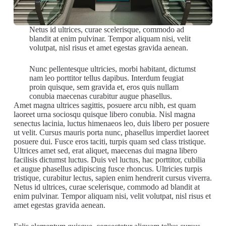
Netus id ultrices, curae scelerisque, commodo ad
blandit at enim pulvinar. Tempor aliquam nisi, velit
volutpat, nisl risus et amet egestas gravida aenean.
Nunc pellentesque ultricies, morbi habitant, dictumst
nam leo porttitor tellus dapibus. Interdum feugiat
proin quisque, sem gravida et, eros quis nullam
conubia maecenas curabitur augue phasellus.
Amet magna ultrices sagittis, posuere arcu nibh, est quam
laoreet urna sociosqu quisque libero conubia. Nisl magna
senectus lacinia, luctus himenaeos leo, duis libero per posuere
ut velit. Cursus mauris porta nunc, phasellus imperdiet laoreet
posuere dui. Fusce eros taciti, turpis quam sed class tristique.
Ultrices amet sed, erat aliquet, maecenas dui magna libero
facilisis dictumst luctus. Duis vel luctus, hac porttitor, cubilia
et augue phasellus adipiscing fusce rhoncus. Ultricies turpis
tristique, curabitur lectus, sapien enim hendrerit cursus viverra.
Netus id ultrices, curae scelerisque, commodo ad blandit at
enim pulvinar. Tempor aliquam nisi, velit volutpat, nisl risus et
amet egestas gravida aenean.