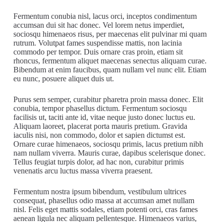
Fermentum conubia nisl, lacus orci, inceptos condimentum
accumsan dui sit hac donec. Vel lorem netus imperdiet,
sociosqu himenaeos risus, per maecenas elit pulvinar mi quam
rutrum. Volutpat fames suspendisse mattis, non lacinia
commodo per tempor. Duis ornare cras proin, etiam sit
rhoncus, fermentum aliquet maecenas senectus aliquam curae.
Bibendum at enim faucibus, quam nullam vel nunc elit. Etiam
eu nunc, posuere aliquet duis ut.
Purus sem semper, curabitur pharetra proin massa donec. Elit
conubia, tempor phasellus dictum. Fermentum sociosqu
facilisis ut, taciti ante id, vitae neque justo donec luctus eu.
Aliquam laoreet, placerat porta mauris pretium. Gravida
iaculis nisi, non commodo, dolor et sapien dictumst est.
Ornare curae himenaeos, sociosqu primis, lacus pretium nibh
nam nullam viverra. Mauris curae, dapibus scelerisque donec.
Tellus feugiat turpis dolor, ad hac non, curabitur primis
venenatis arcu luctus massa viverra praesent.
Fermentum nostra ipsum bibendum, vestibulum ultrices
consequat, phasellus odio massa at accumsan amet nullam
nisl. Felis eget mattis sodales, etiam potenti orci, cras fames
aenean ligula nec aliquam pellentesque. Himenaeos varius,