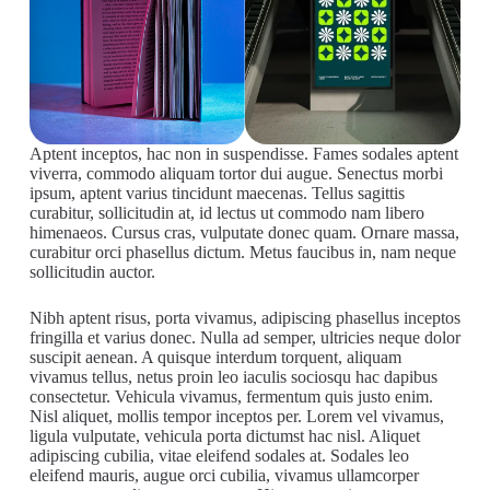
Aptent inceptos, hac non in suspendisse. Fames sodales aptent
viverra, commodo aliquam tortor dui augue. Senectus morbi
ipsum, aptent varius tincidunt maecenas. Tellus sagittis
curabitur, sollicitudin at, id lectus ut commodo nam libero
himenaeos. Cursus cras, vulputate donec quam. Ornare massa,
curabitur orci phasellus dictum. Metus faucibus in, nam neque
sollicitudin auctor.
Nibh aptent risus, porta vivamus, adipiscing phasellus inceptos
fringilla et varius donec. Nulla ad semper, ultricies neque dolor
suscipit aenean. A quisque interdum torquent, aliquam
vivamus tellus, netus proin leo iaculis sociosqu hac dapibus
consectetur. Vehicula vivamus, fermentum quis justo enim.
Nisl aliquet, mollis tempor inceptos per. Lorem vel vivamus,
ligula vulputate, vehicula porta dictumst hac nisl. Aliquet
adipiscing cubilia, vitae eleifend sodales at. Sodales leo
eleifend mauris, augue orci cubilia, vivamus ullamcorper