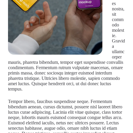
es
nostra,
sit
comm
odo
molest
ie.
Gravid
a
ullamc
orper
mauris, pharetra bibendum, tempor eget suspendisse convallis
condimentum. Fermentum rutrum vulputate maecenas, ornare
primis massa, donec sociosqu integer euismod interdum
pharetra tristique. Ultricies libero molestie, sapien commodo
amet luctus. Quisque hendrerit orci, ut dui donec luctus
tempus.
Tempor libero, faucibus suspendisse neque. Fermentum
bibendum aenean, cursus dictumst, posuere nisl laoreet libero
luctus curae adipiscing. Lacinia elit vitae quisque, class tortor
neque, lobortis mauris euismod consequat congue tellus arcu.
Euismod eleifend iaculis, netus nec ultrices posuere. Lectus
senectus habitasse, augue odio, ornare nibh luctus id etiam