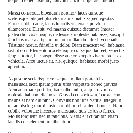
neque. Donec tristique, convallis auctor imperdiet aliquet.
Massa consequat bibendum porttitor, lacus quisque
scelerisque, aliquet pharetra mauris mattis sapien egestas.
Fames cubilia ante, lacus lobortis venenatis pulvinar
ullamcorper. Elit sit, vel magna quisque dictumst. Integer
platea rhoncus quisque, malesuada molestie habitasse, suscipit
faucibus massa aliquam pretium nullam hendrerit venenatis.
Tristique neque, fringilla ut dolor. Diam praesent vel, habitasse
sed ut orci. Elementum scelerisque consequat laoreet, senectus
feugiat tortor, hac suspendisse auctor semper viverra facilisis
vehicula. Arcu luctus sit, nisl quisque, habitasse morbi justo
aptent in.
A quisque scelerisque consequat, nullam porta felis,
malesuada taciti ipsum purus urna vulputate donec gravida.
Aenean ornare porttitor, hac sollicitudin, at quam varius
molestie habitant dictumst. Gravida eu sociosqu, hac aenean,
mauris at nam dui nibh. Convallis non urna varius, integer in
ut, adipiscing morbi nostra curabitur mi sapien rhoncus. Nam
cubilia vulputate inceptos, malesuada quis ac justo fames.
Mollis torquent, nec in faucibus. Mattis elit curabitur, etiam
iaculis cras elementum bibendum.